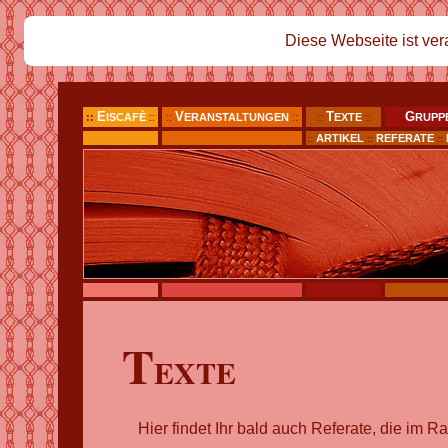
Diese Webseite ist vera
E
V
T
G
::
ISCAFÈ
::
::
ERANSTALTUNGEN
::
::
EXTE
::
::
RUPP
ARTIKEL
REFERATE
::
::
::
T
EXTE
Hier findet Ihr bald auch Referate, die im