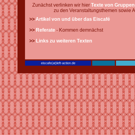
Zunächst verlinken wir hier
Texte von Gruppen
zu den Veranstaltungsthemen sowie Ar
>>
Artikel von und über das Eiscafé
>>
Referate
- Kommen demnächst
>>
Links zu weiteren Texten
::
eiscafe(at)left-action.de
::