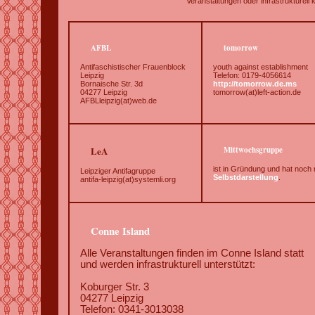
Veranstaltungen oder infrastrukturell
AFBL
tomorrow
Antifaschistischer Frauenblock
youth against establishment
Leipzig
Telefon: 0179-4056614
Bornaische Str. 3d
http://tomorrow.de.ms
04277 Leipzig
tomorrow(at)left-action.de
AFBLleipzig(at)web.de
LeA
Mittwochsgruppe
ist in Gründung und hat noch 
Leipziger Antifagruppe
Selbstdarstellung
.
antifa-leipzig(at)systemli.org
Conne Island
Alle Veranstaltungen finden im Conne Island statt
und werden infrastrukturell unterstützt:
Koburger Str. 3
04277 Leipzig
Telefon: 0341-3013038