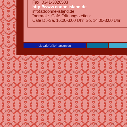
Fax: 0341-3026503
http://www.conne-island.de
info(at)conne-island.de
"normale" Café-Öffnungszeiten:
Café Di.-Sa. 16:00-3:00 Uhr, So. 14:00-3:00 Uhr
::
eiscafe(at)left-action.de
::