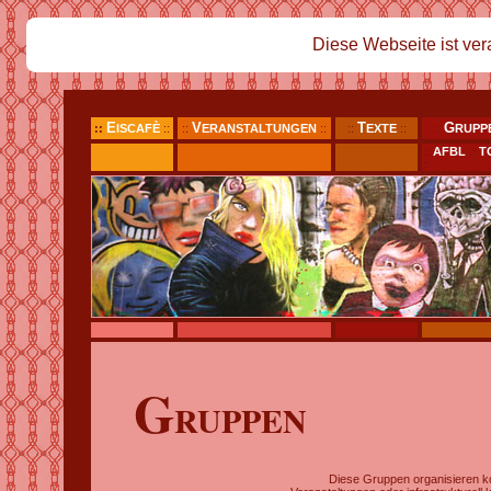
Diese Webseite ist vera
E
V
T
G
::
ISCAFÈ
::
::
ERANSTALTUNGEN
::
::
EXTE
::
::
RUPP
AFBL
T
::
::
::
G
RUPPEN
Diese Gruppen organisieren kon